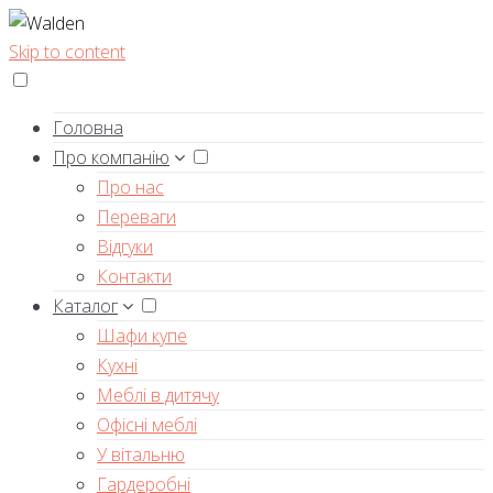
Skip to content
Головна
Про компанію
Про нас
Переваги
Відгуки
Контакти
Каталог
Шафи купе
Кухні
Меблі в дитячу
Офісні меблі
У вітальню
Гардеробні