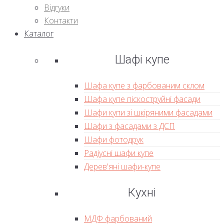
Відгуки
Контакти
Каталог
Шафі купе
Шафа купе з фарбованим склом
Шафа купе піскоструйні фасади
Шафи купи зі шкіряними фасадами
Шафи з фасадами з ДСП
Шафи фотодрук
Радіусні шафи купе
Дерев'яні шафи-купе
Кухні
МДФ фарбований