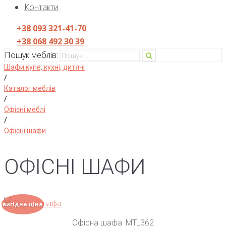
Контакти
+38 093 321-41-70
+38 068 492 30 39
Пошук меблів:
Шафи купе, кухні, дитячі
/
Каталог меблів
/
Офісні меблі
/
Офісні шафи
ОФІСНІ ШАФИ
вигідна ціна
Офісна шафа :MT_362