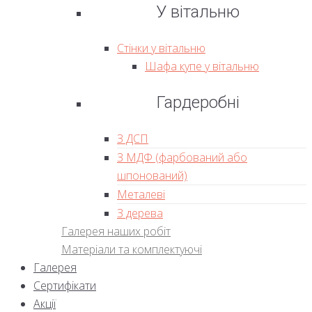
У вітальню
Стінки у вітальню
Шафа купе у вітальню
Гардеробні
З ДСП
З МДФ (фарбований або
шпонований)
Металеві
З дерева
Галерея наших робіт
Матеріали та комплектуючі
Галерея
Сертифікати
Акції