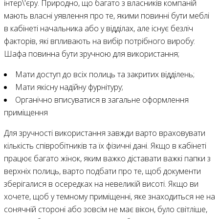
інтер\'єру. Природно, що багато з власників компаній
мають власні уявлення про те, якими повинні бути меблі
в кабінеті начальника або у відділах, але існує безліч
факторів, які впливають на вибір потрібного виробу:
Шафа повинна бути зручною для використання;
Мати доступ до всіх полиць та закритих відділень;
Мати якісну надійну фурнітуру;
Органічно вписуватися в загальне оформлення
приміщення
Для зручності використання завжди варто враховувати
кількість співробітників та їх фізичні дані. Якщо в кабінеті
працює багато жінок, яким важко діставати важкі папки з
верхніх полиць, варто подбати про те, щоб документи
зберігалися в осередках на невеликій висоті. Якщо ви
хочете, щоб у темному приміщенні, яке знаходиться не на
сонячній стороні або зовсім не має вікон, було світліше,