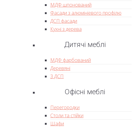
МДФ шпонований
Фасади з алюмініевого профілю
ДСП фасади
Кухні з дерева
Дитячі меблі
МДФ фарбований
Деревяні
З ДСП
Офісні меблі
Перегородки
Столи та стійки
Шафи