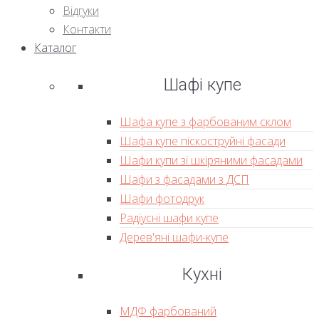
Відгуки
Контакти
Каталог
Шафі купе
Шафа купе з фарбованим склом
Шафа купе піскоструйні фасади
Шафи купи зі шкіряними фасадами
Шафи з фасадами з ДСП
Шафи фотодрук
Радіусні шафи купе
Дерев'яні шафи-купе
Кухні
МДФ фарбований