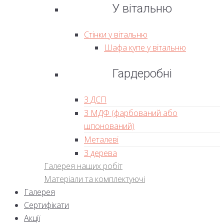
У вітальню
Стінки у вітальню
Шафа купе у вітальню
Гардеробні
З ДСП
З МДФ (фарбований або
шпонований)
Металеві
З дерева
Галерея наших робіт
Матеріали та комплектуючі
Галерея
Сертифікати
Акції