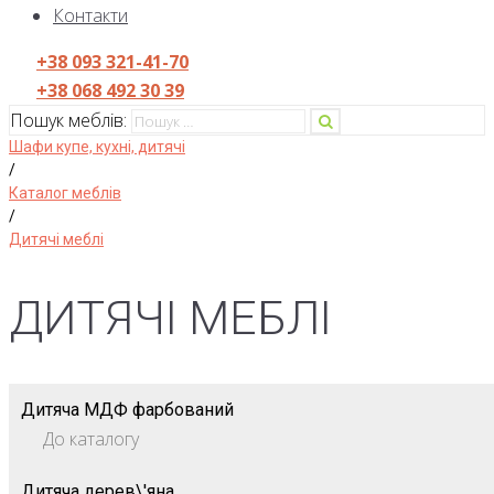
Контакти
+38 093 321-41-70
+38 068 492 30 39
Пошук меблів:
Шафи купе, кухні, дитячі
/
Каталог меблів
/
Дитячі меблі
ДИТЯЧІ МЕБЛІ
Дитяча МДФ фарбований
До каталогу
Дитяча дерев\'яна