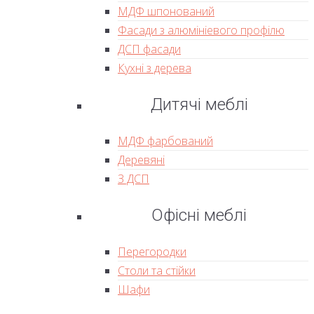
МДФ шпонований
Фасади з алюмініевого профілю
ДСП фасади
Кухні з дерева
Дитячі меблі
МДФ фарбований
Деревяні
З ДСП
Офісні меблі
Перегородки
Столи та стійки
Шафи