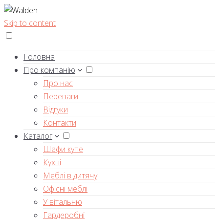
Skip to content
Головна
Про компанію
Про нас
Переваги
Відгуки
Контакти
Каталог
Шафи купе
Кухні
Меблі в дитячу
Офісні меблі
У вітальню
Гардеробні