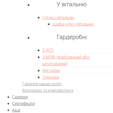
У вітальню
Стінки у вітальню
Шафа купе у вітальню
Гардеробні
З ДСП
З МДФ (фарбований або
шпонований)
Металеві
З дерева
Галерея наших робіт
Матеріали та комплектуючі
Галерея
Сертифікати
Акції