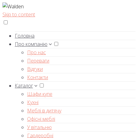
Skip to content
Головна
Про компанію
Про нас
Переваги
Відгуки
Контакти
Каталог
Шафи купе
Кухні
Меблі в дитячу
Офісні меблі
У вітальню
Гардеробні