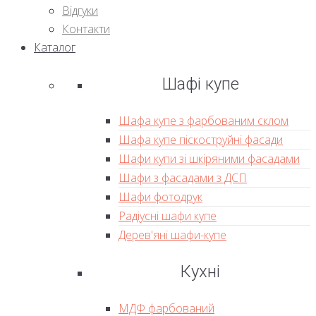
Відгуки
Контакти
Каталог
Шафі купе
Шафа купе з фарбованим склом
Шафа купе піскоструйні фасади
Шафи купи зі шкіряними фасадами
Шафи з фасадами з ДСП
Шафи фотодрук
Радіусні шафи купе
Дерев'яні шафи-купе
Кухні
МДФ фарбований