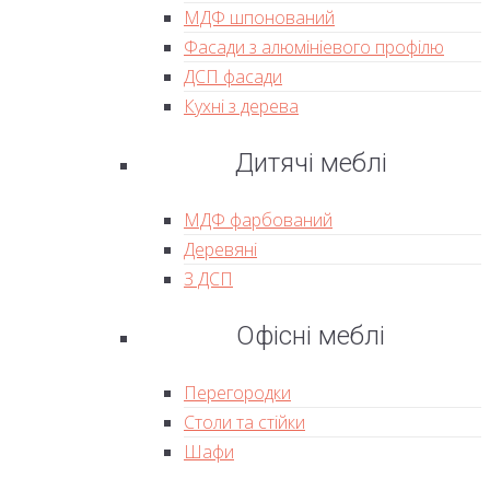
МДФ шпонований
Фасади з алюмініевого профілю
ДСП фасади
Кухні з дерева
Дитячі меблі
МДФ фарбований
Деревяні
З ДСП
Офісні меблі
Перегородки
Столи та стійки
Шафи