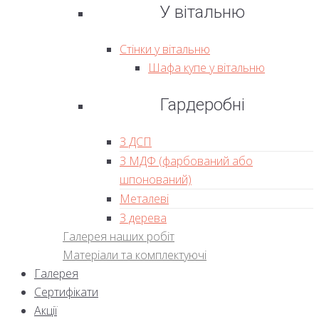
У вітальню
Стінки у вітальню
Шафа купе у вітальню
Гардеробні
З ДСП
З МДФ (фарбований або
шпонований)
Металеві
З дерева
Галерея наших робіт
Матеріали та комплектуючі
Галерея
Сертифікати
Акції