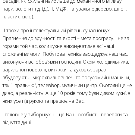
фасади, які схильні найбільше до механічного впливу,
пари, вологи і т.д. (ДСП, МДФ, натуральне дерево, шпон,
пластик, скло).
І трохи про інтелектуальний рівень сучасної кухні.
Прагнення до зручності та якості – мета прогресу. І не за
горами той час, коли кухня виконуватиме всі наші
споживчі вимоги. Побутова техніка заощаджує наш час,
виконуючи всі обов'язки господині. Окрім холодильника,
варильної поверхні, витяжки та духовки, зараз
вбудовують і мікрохвильові печі та посудомийні машини,
так і "пральню", телевізор, музичний центр. Сьогодні це не
диво, а реальність. А ще 10 років тому були дивом кухні, в
яких усе під рукою та працює на Вас.
головне у виборі кухні – це Ваші особисті
переваги та
відчуття душі.