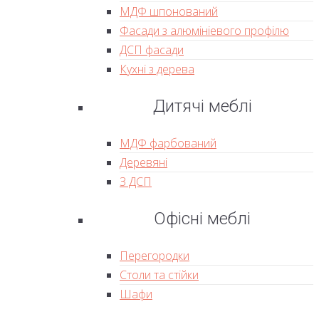
МДФ шпонований
Фасади з алюмініевого профілю
ДСП фасади
Кухні з дерева
Дитячі меблі
МДФ фарбований
Деревяні
З ДСП
Офісні меблі
Перегородки
Столи та стійки
Шафи