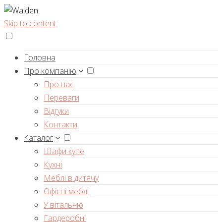
Skip to content
Головна
Про компанію
Про нас
Переваги
Відгуки
Контакти
Каталог
Шафи купе
Кухні
Меблі в дитячу
Офісні меблі
У вітальню
Гардеробні