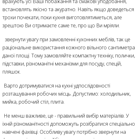
врахують усі Ваші побажання та смакові уподобання,
встановлять якісно та акуратно. Навіть якщо доведеться
трохи почекати, поки кухня виготовлятиметься, але
зрештою Ви отримаєте саме те, про що Ви мріяли.
звернути увагу при замовленні кухонних меблів, так це
раціональне використання кожного вільного сантиметра
даної площі. Тому замовляйте компактну техніку, полички,
підставки, різноманітні механізми для посуду, спецій,
пляшок.
Варто дотримуватися на кухні удпослідовності
розташування робочих місць. Допустимо: холодильник,
мийка, робочий стіл, плита.
Не менш важливе, це - правильний вибір матеріалів. У
їхній різноманітності допоможуть розібратися спеціально
навчені фахівці. Особливу увагу потрібно звернути на