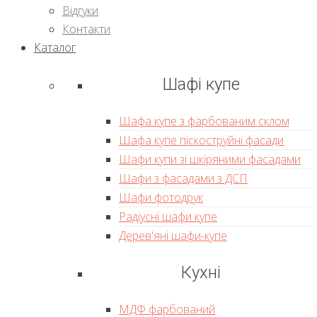
Відгуки
Контакти
Каталог
Шафі купе
Шафа купе з фарбованим склом
Шафа купе піскоструйні фасади
Шафи купи зі шкіряними фасадами
Шафи з фасадами з ДСП
Шафи фотодрук
Радіусні шафи купе
Дерев'яні шафи-купе
Кухні
МДФ фарбований