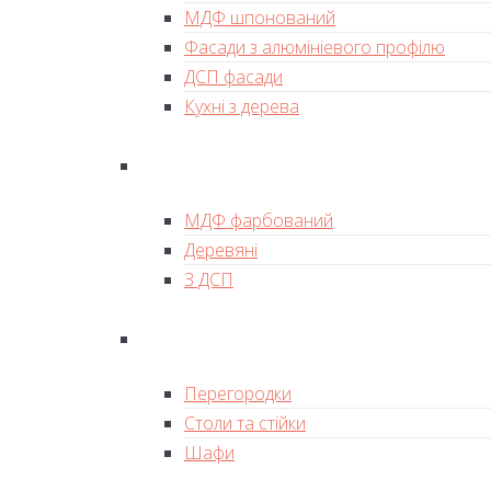
МДФ шпонований
Фасади з алюмініевого профілю
ДСП фасади
Кухні з дерева
МДФ фарбований
Деревяні
З ДСП
Перегородки
Столи та стійки
Шафи