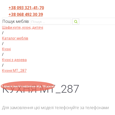
+38 093 321-41-70
+38 068 492 30 39
Пошук меблів:
Шафи купе, кухні, дитячі
/
Каталог меблів
/
Кухні
/
Кухні з дерева
/
Кухня МТ_287
КУХНЯ МТ_287
Термін виготовлення від 16 днів!
Для замовлення цієї моделі телефонуйте за телефонами