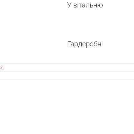
У вітальню
Гардеробні
й)