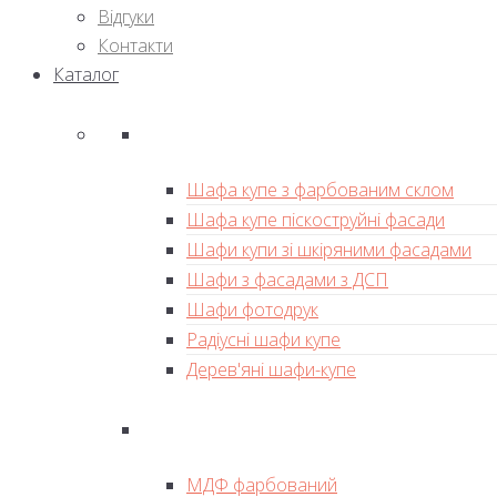
Відгуки
Контакти
Каталог
Шафа купе з фарбованим склом
Шафа купе піскоструйні фасади
Шафи купи зі шкіряними фасадами
Шафи з фасадами з ДСП
Шафи фотодрук
Радіусні шафи купе
Дерев'яні шафи-купе
МДФ фарбований