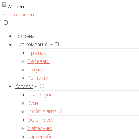
Skip to content
Головна
Про компанію
Про нас
Переваги
Відгуки
Контакти
Каталог
Шафи купе
Кухні
Меблі в дитячу
Офісні меблі
У вітальню
Гардеробні