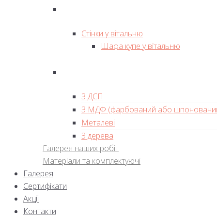
Стінки у вітальню
Шафа купе у вітальню
З ДСП
З МДФ (фарбований або шпоновани
Металеві
З дерева
Галерея наших робіт
Матеріали та комплектуючі
Галерея
Сертифікати
Акції
Контакти